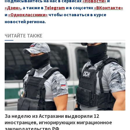
Подписывайтесь на нас в сервисах
«Новости»
и
«Дзен»
, а также в
Telegram
и в соцсетях
«ВКонтакте»
и
«Одноклассники»
чтобы оставаться в курсе
новостей региона.
ЧИТАЙТЕ ТАКЖЕ
За неделю из Астрахани выдворили 12
иностранцев, игнорирующих миграционное
законодательство РФ