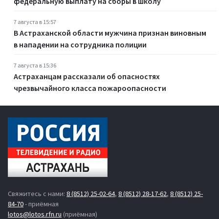
федеральную выплату на сборы в школу
7 августа в 15:57
В Астраханской области мужчина признан виновным
в нападении на сотрудника полиции
7 августа в 15:36
Астраханцам рассказали об опасностях
чрезвычайного класса пожароопасности
Свяжитесь с нами:
8 (8512) 25-02-64
,
8 (8512) 28-17-62
,
8 (8512) 25-
84-70
- приёмная
lotos@lotos.rfn.ru
(приёмная)