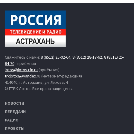
Свяжитесь с нами:
8 (8512) 25-02-64
,
8 (8512) 28-17-62
,
8 (8512) 25-
84-70
- приёмная
lotos@lotos.rfn.ru
(приёмная)
trklotos@yandex.ru
(интернет-редакция)
414040, г. Астрахань, ул. Ляхова, 4
© ГТРК Лотос. Все права защищены.
НОВОСТИ
ПЕРЕДАЧИ
РАДИО
ПРОЕКТЫ