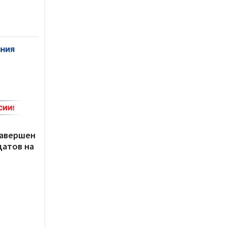
завершен
датов на