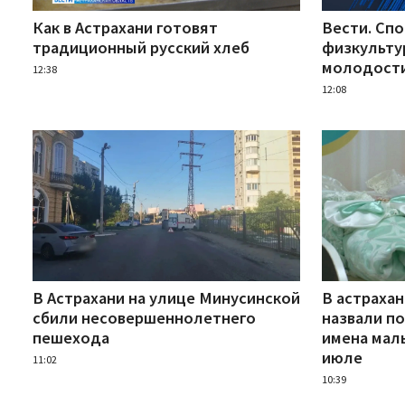
Как в Астрахани готовят
Вести. Спо
традиционный русский хлеб
физкульту
молодост
12:38
12:08
В Астрахани на улице Минусинской
В астраха
сбили несовершеннолетнего
назвали п
пешехода
имена мал
июле
11:02
10:39