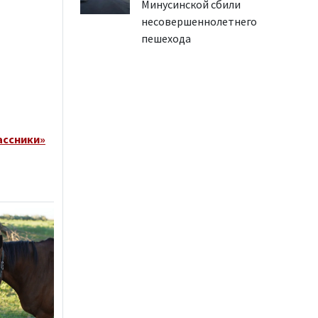
Минусинской сбили
несовершеннолетнего
пешехода
ассники»