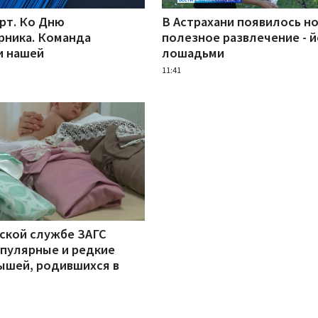
рт. Ко Дню
В Астрахани появилось н
рника. Команда
полезное развлечение - й
и нашей
лошадьми
11:41
нской службе ЗАГС
опулярные и редкие
ышей, родившихся в