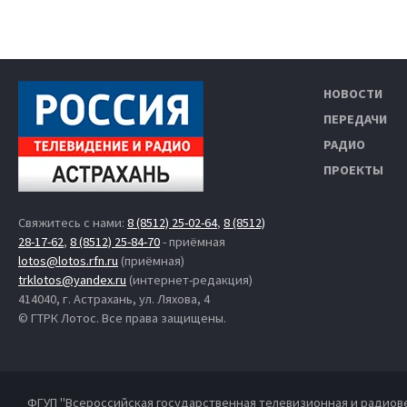
НОВОСТИ
ПЕРЕДАЧИ
РАДИО
ПРОЕКТЫ
Свяжитесь с нами:
8 (8512) 25-02-64
,
8 (8512)
28-17-62
,
8 (8512) 25-84-70
- приёмная
lotos@lotos.rfn.ru
(приёмная)
trklotos@yandex.ru
(интернет-редакция)
414040, г. Астрахань, ул. Ляхова, 4
© ГТРК Лотос. Все права защищены.
ФГУП "Всероссийская государственная телевизионная и радиов