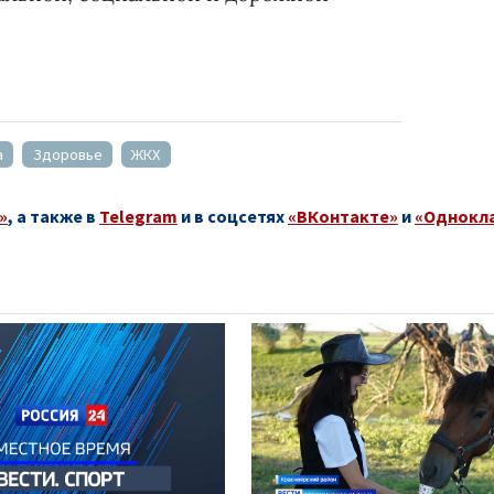
а
Здоровье
ЖКХ
»
, а также в
Telegram
и в соцсетях
«ВКонтакте»
и
«Однокл