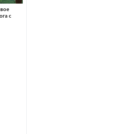
овое
ога с