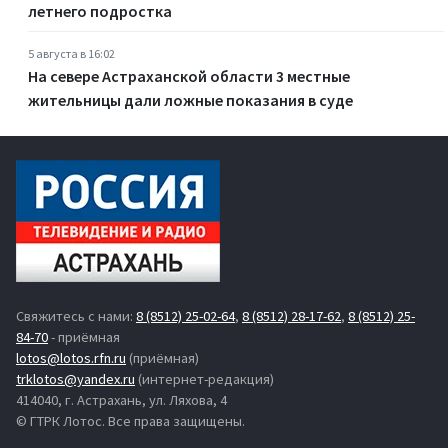
летнего подростка
5 августа в 16:02
На севере Астраханской области 3 местные
жительницы дали ложные показания в суде
Свяжитесь с нами:
8 (8512) 25-02-64
,
8 (8512) 28-17-62
,
8 (8512) 25-
84-70
- приёмная
lotos@lotos.rfn.ru
(приёмная)
trklotos@yandex.ru
(интернет-редакция)
414040, г. Астрахань, ул. Ляхова, 4
© ГТРК Лотос. Все права защищены.