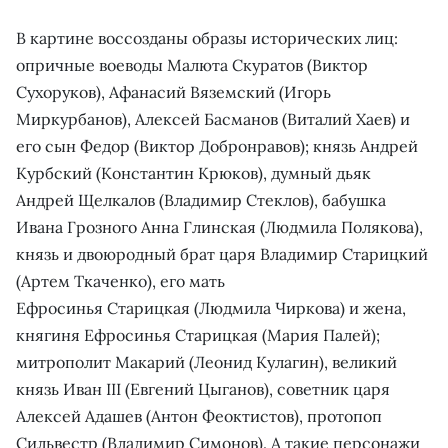
В картине воссозданы образы исторических лиц:
опричные воеводы Малюта Скуратов (Виктор
Сухоруков), Афанасий Вяземский (Игорь
Миркурбанов), Алексей Басманов (Виталий Хаев) и
его сын Федор (Виктор Добронравов); князь Андрей
Курбский (Константин Крюков), думный дьяк
Андрей Щелкалов (Владимир Стеклов), бабушка
Ивана Грозного Анна Глинская (Людмила Полякова),
князь и двоюродный брат царя Владимир Cтарицкий
(Артем Ткаченко), его мать
Ефросинья Старицкая (Людмила Чиркова) и жена,
княгиня Ефросинья Старицкая (Мария Палей);
митрополит Макарий (Леонид Кулагин), великий
князь Иван III (Евгений Цыганов), советник царя
Алексей Адашев (Антон Феоктистов), протопоп
Сильвестр (Владимир Симонов). А такие персонажи