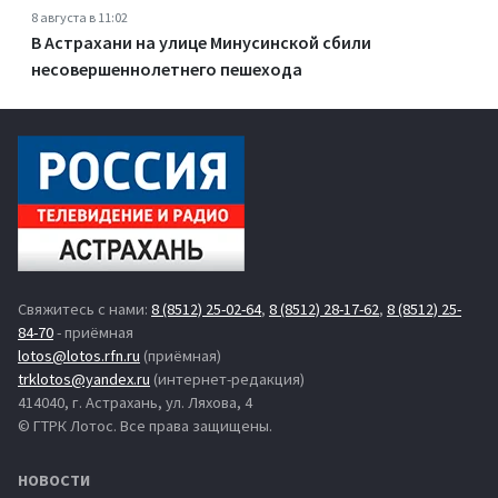
8 августа в 11:02
В Астрахани на улице Минусинской сбили
несовершеннолетнего пешехода
Свяжитесь с нами:
8 (8512) 25-02-64
,
8 (8512) 28-17-62
,
8 (8512) 25-
84-70
- приёмная
lotos@lotos.rfn.ru
(приёмная)
trklotos@yandex.ru
(интернет-редакция)
414040, г. Астрахань, ул. Ляхова, 4
© ГТРК Лотос. Все права защищены.
НОВОСТИ