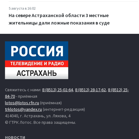
5 августа в 16:02
На севере Астраханской области 3 местные
жительницы дали ложные показания в суде
Свяжитесь с нами:
8 (8512) 25-02-64
,
8 (8512) 28-17-62
,
8 (8512) 25-
84-70
- приёмная
lotos@lotos.rfn.ru
(приёмная)
trklotos@yandex.ru
(интернет-редакция)
414040, г. Астрахань, ул. Ляхова, 4
© ГТРК Лотос. Все права защищены.
НОВОСТИ