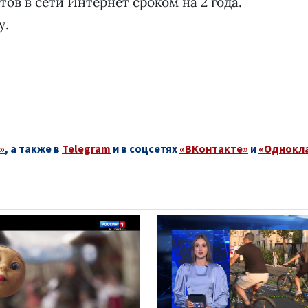
ов в сети Интернет сроком на 2 года.
у.
»
, а также в
Telegram
и в соцсетях
«ВКонтакте»
и
«Однокл