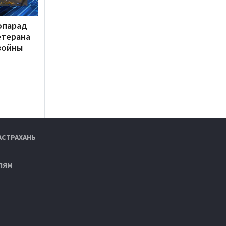
опарад
етерана
войны
АСТРАХАНЬ
ЛЯМ