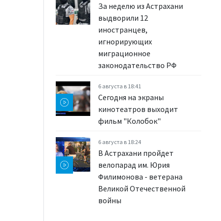
За неделю из Астрахани
выдворили 12
иностранцев,
игнорирующих
миграционное
законодательство РФ
6 августа в 18:41
Сегодня на экраны
кинотеатров выходит
фильм "Колобок"
6 августа в 18:24
В Астрахани пройдет
велопарад им. Юрия
Филимонова - ветерана
Великой Отечественной
войны