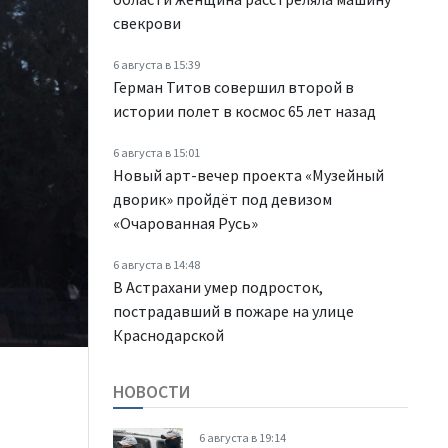
свекрови
6 августа в 15:39
Герман Титов совершил второй в
истории полет в космос 65 лет назад
6 августа в 15:01
Новый арт-вечер проекта «Музейный
дворик» пройдёт под девизом
«Очарованная Русь»
6 августа в 14:48
В Астрахани умер подросток,
пострадавший в пожаре на улице
Краснодарской
НОВОСТИ
6 августа в 19:14