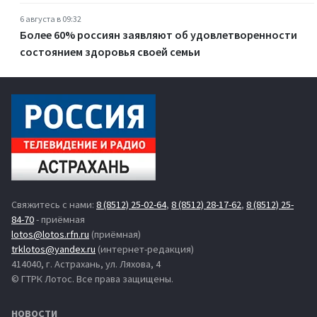
6 августа в 09:32
Более 60% россиян заявляют об удовлетворенности
состоянием здоровья своей семьи
Свяжитесь с нами:
8 (8512) 25-02-64
,
8 (8512) 28-17-62
,
8 (8512) 25-
84-70
- приёмная
lotos@lotos.rfn.ru
(приёмная)
trklotos@yandex.ru
(интернет-редакция)
414040, г. Астрахань, ул. Ляхова, 4
© ГТРК Лотос. Все права защищены.
НОВОСТИ