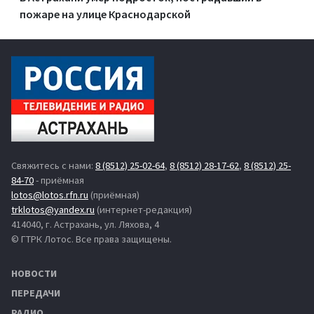
пожаре на улице Краснодарской
Свяжитесь с нами:
8 (8512) 25-02-64
,
8 (8512) 28-17-62
,
8 (8512) 25-
84-70
- приёмная
lotos@lotos.rfn.ru
(приёмная)
trklotos@yandex.ru
(интернет-редакция)
414040, г. Астрахань, ул. Ляхова, 4
© ГТРК Лотос. Все права защищены.
НОВОСТИ
ПЕРЕДАЧИ
РАДИО