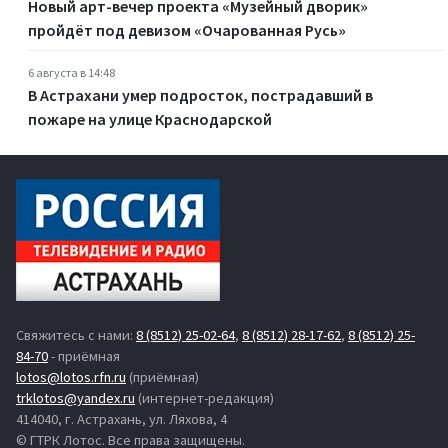
Новый арт-вечер проекта «Музейный дворик»
пройдёт под девизом «Очарованная Русь»
6 августа в 14:48
В Астрахани умер подросток, пострадавший в
пожаре на улице Краснодарской
Свяжитесь с нами:
8 (8512) 25-02-64
,
8 (8512) 28-17-62
,
8 (8512) 25-
84-70
- приёмная
lotos@lotos.rfn.ru
(приёмная)
trklotos@yandex.ru
(интернет-редакция)
414040, г. Астрахань, ул. Ляхова, 4
© ГТРК Лотос. Все права защищены.