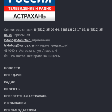
Свяжитесь с нами:
8 (8512) 25-02-64
,
8 (8512) 28-17-62
,
8 (8512) 25-
84-70
- приёмная
lotos@lotos.rfn.ru
(приёмная)
trklotos@yandex.ru
(интернет-редакция)
414040, г. Астрахань, ул. Ляхова, 4
© ГТРК Лотос. Все права защищены.
НОВОСТИ
ПЕРЕДАЧИ
РАДИО
ПРОЕКТЫ
НЕИЗВЕСТНАЯ АСТРАХАНЬ
О КОМПАНИИ
РЕКЛАМОДАТЕЛЯМ