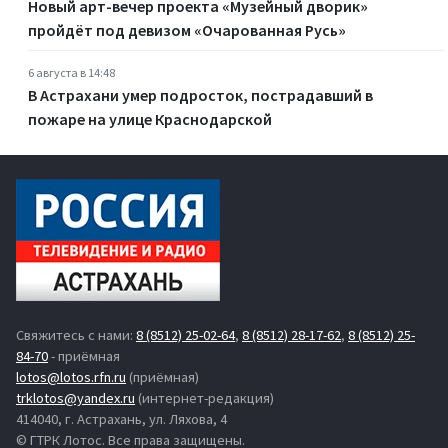
Новый арт-вечер проекта «Музейный дворик»
пройдёт под девизом «Очарованная Русь»
6 августа в 14:48
В Астрахани умер подросток, пострадавший в
пожаре на улице Краснодарской
Свяжитесь с нами:
8 (8512) 25-02-64
,
8 (8512) 28-17-62
,
8 (8512) 25-
84-70
- приёмная
lotos@lotos.rfn.ru
(приёмная)
trklotos@yandex.ru
(интернет-редакция)
414040, г. Астрахань, ул. Ляхова, 4
© ГТРК Лотос. Все права защищены.