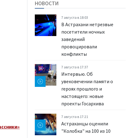
НОВОСТИ
7 августа в 18:03
В Астрахани нетрезвые
посетители ночных
заведений
провоцировали
конфликты
7 августа в 17:37
Интервью. Об
увековечении памяти о
героях прошлого и
настоящего: новые
проекты Госархива
7 августа в 17:21
Астраханцы оценили
ассники»
"Колобка" на 100 из 10