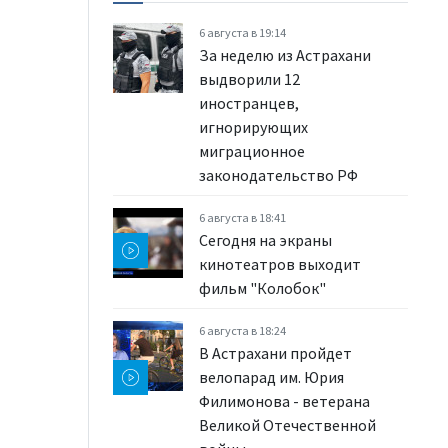
6 августа в 19:14
За неделю из Астрахани
выдворили 12
иностранцев,
игнорирующих
миграционное
законодательство РФ
6 августа в 18:41
Сегодня на экраны
кинотеатров выходит
фильм "Колобок"
6 августа в 18:24
В Астрахани пройдет
велопарад им. Юрия
Филимонова - ветерана
Великой Отечественной