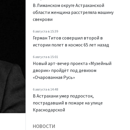
В Лиманском округе Астраханской
области женщина расстреляла машину
свекрови
6 августа в 15:39
Герман Титов совершил второй в
истории полет в космос 65 лет назад
6 августа в 15:01
Новый арт-вечер проекта «Музейный
дворик» пройдёт под девизом
«Очарованная Русь»
6 августа в 14:48
В Астрахани умер подросток,
пострадавший в пожаре на улице
Краснодарской
НОВОСТИ