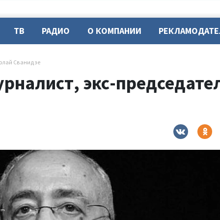
ТВ
РАДИО
О КОМПАНИИ
РЕКЛАМОДАТ
колай Сванидзе
урналист, экс-председате