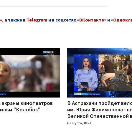
»
, а также в
Telegram
и в соцсетях
«ВКонтакте»
и
«Однокл
а экраны кинотеатров
В Астрахани пройдет вел
ильм "Колобок"
им. Юрия Филимонова - в
Великой Отечественной 
6 августа, 18:24