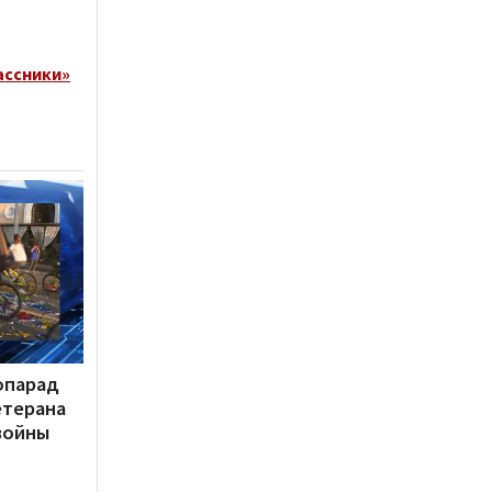
ассники»
опарад
етерана
войны