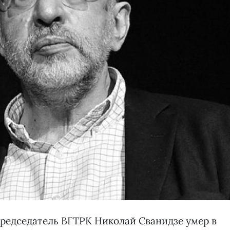
председатель ВГТРК Николай Сванидзе умер в