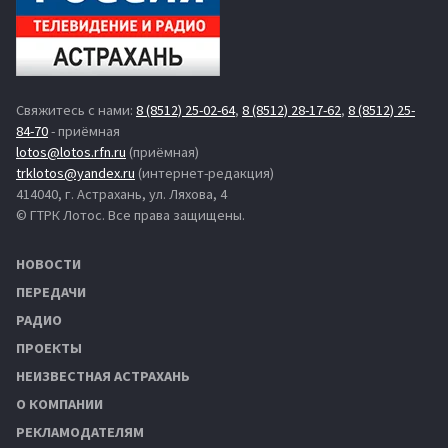
Свяжитесь с нами:
8 (8512) 25-02-64
,
8 (8512) 28-17-62
,
8 (8512) 25-
84-70
- приёмная
lotos@lotos.rfn.ru
(приёмная)
trklotos@yandex.ru
(интернет-редакция)
414040, г. Астрахань, ул. Ляхова, 4
© ГТРК Лотос. Все права защищены.
НОВОСТИ
ПЕРЕДАЧИ
РАДИО
ПРОЕКТЫ
НЕИЗВЕСТНАЯ АСТРАХАНЬ
О КОМПАНИИ
РЕКЛАМОДАТЕЛЯМ