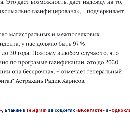
а. Это даёт возможность, даёт надежду на то,
максимально газифицирована», − подчёркивает
ьство магистральных и межпоселковых
идента, у нас должно быть 97 %
о 30 года. Поэтому в любом случае то, что
но по программе газификации, это до 2030
ации она бессрочна», − отмечает генеральный
газ" Астрахань Радик Харисов.
»
, а также в
Telegram
и в соцсетях
«ВКонтакте»
и
«Однокл