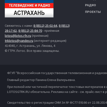
РАДИО
ПРОЕКТЫ
Свяжитесь с нами:
8 (8512) 25-02-64
,
8 (8512)
28-17-62
,
8 (8512) 25-84-70
- приёмная
lotos@lotos.rfn.ru
(приёмная)
trklotos@yandex.ru
(интернет-редакция)
414040, г. Астрахань, ул. Ляхова, 4
© ГТРК Лотос. Все права защищены.
ФГУП "Всероссийская государственная телевизионная и радиов
Главный редактор Панина Елена Валерьевна.
При полной или частичной перепечатке текстовых материалов в
LOTOSGTRK.RU обязательна. Реклама на сайте - см. прайс-лист в
Свидетельство о регистрации СМИ Эл № ФС77-59166 от 22.08.201