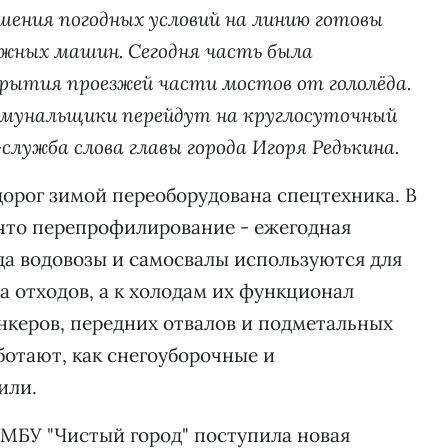
дшения погодных условий на линию готовы
ожных машин. Сегодня часть была
рытия проезжей части мостов от гололёда.
ммунальщики перейдут на круглосуточный
служба слова главы города Игоря Редькина.
дорог зимой переоборудована спецтехника. В
что перепрофилирование - ежегодная
ода водовозы и самосвалы используются для
а отходов, а к холодам их функционал
ункеров, передних отвалов и подметальных
ботают, как снегоуборочные и
или.
с МБУ "Чистый город" поступила новая