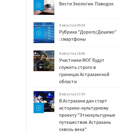
Вести Экологии. Паводок
9 августа в 09:39
Рубрика "Дорого/Дешево"
: смартфоны
8 августа в 18:46
Участники МОГ будут
служить строго в
границах Астраханской
области
8 августа в 17:39
В Астрахани дан старт
историко-культурному
проекту "Этнокультурные
путешествия. Астрахань
сквозь века"