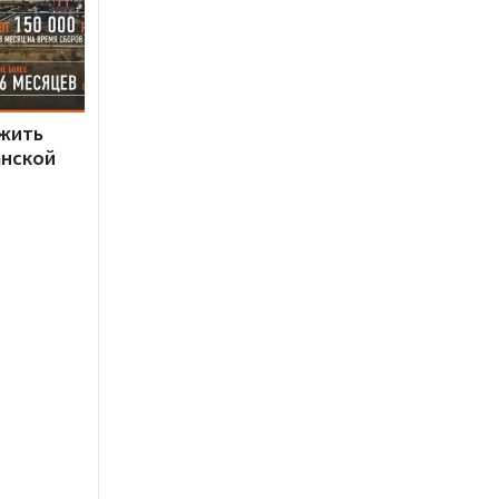
ужить
анской