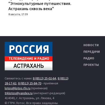
"Этнокультурные путешествия.
Астрахань сквозь века"
8 августа, 17:39
НОВОСТИ
ПЕРЕДАЧИ
РАДИО
ПРОЕКТЫ
Свяжитесь с нами:
8 (8512) 25-02-64
,
8 (8512)
28-17-62
,
8 (8512) 25-84-70
- приёмная
lotos@lotos.rfn.ru
(приёмная)
trklotos@yandex.ru
(интернет-редакция)
414040, г. Астрахань, ул. Ляхова, 4
© ГТРК Лотос. Все права защищены.