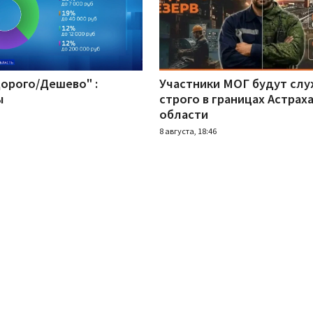
Дорого/Дешево" :
Участники МОГ будут сл
ы
строго в границах Астрах
области
8 августа, 18:46