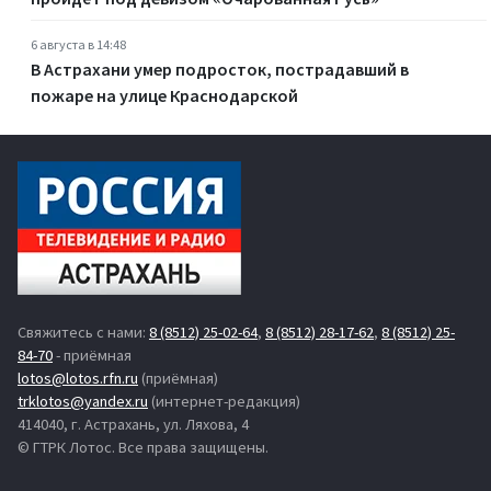
6 августа в 14:48
В Астрахани умер подросток, пострадавший в
пожаре на улице Краснодарской
Свяжитесь с нами:
8 (8512) 25-02-64
,
8 (8512) 28-17-62
,
8 (8512) 25-
84-70
- приёмная
lotos@lotos.rfn.ru
(приёмная)
trklotos@yandex.ru
(интернет-редакция)
414040, г. Астрахань, ул. Ляхова, 4
© ГТРК Лотос. Все права защищены.