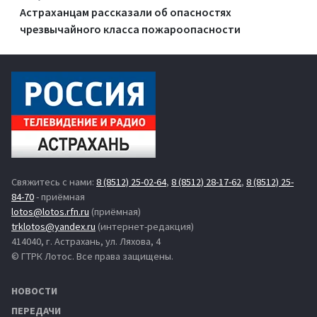
Астраханцам рассказали об опасностях
чрезвычайного класса пожароопасности
Свяжитесь с нами:
8 (8512) 25-02-64
,
8 (8512) 28-17-62
,
8 (8512) 25-
84-70
- приёмная
lotos@lotos.rfn.ru
(приёмная)
trklotos@yandex.ru
(интернет-редакция)
414040, г. Астрахань, ул. Ляхова, 4
© ГТРК Лотос. Все права защищены.
НОВОСТИ
ПЕРЕДАЧИ