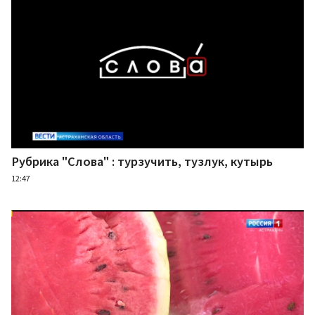
Рубрика "Слова" : турзучить, тузлук, кутырь
12:47