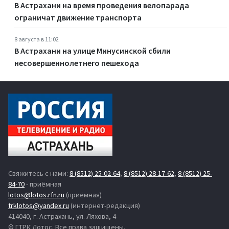
В Астрахани на время проведения велопарада
ограничат движение транспорта
8 августа в 11:02
В Астрахани на улице Минусинской сбили
несовершеннолетнего пешехода
Свяжитесь с нами:
8 (8512) 25-02-64
,
8 (8512) 28-17-62
,
8 (8512) 25-
84-70
- приёмная
lotos@lotos.rfn.ru
(приёмная)
trklotos@yandex.ru
(интернет-редакция)
414040, г. Астрахань, ул. Ляхова, 4
© ГТРК Лотос. Все права защищены.