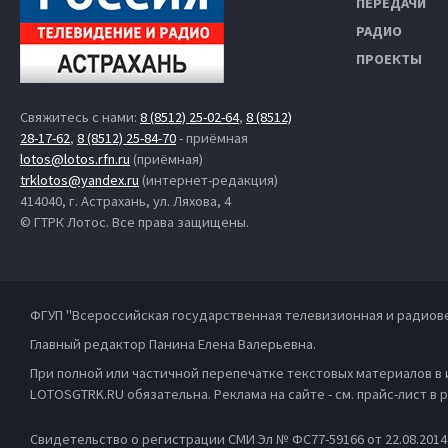
ПЕРЕДАЧИ
РАДИО
ПРОЕКТЫ
Свяжитесь с нами:
8 (8512) 25-02-64
,
8 (8512)
28-17-62
,
8 (8512) 25-84-70
- приёмная
lotos@lotos.rfn.ru
(приёмная)
trklotos@yandex.ru
(интернет-редакция)
414040, г. Астрахань, ул. Ляхова, 4
© ГТРК Лотос. Все права защищены.
ФГУП "Всероссийская государственная телевизионная и радиов
Главный редактор Панина Елена Валерьевна.
При полной или частичной перепечатке текстовых материалов в
LOTOSGTRK.RU обязательна. Реклама на сайте - см. прайс-лист в
Свидетельство о регистрации СМИ Эл № ФС77-59166 от 22.08.201