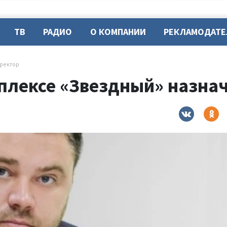
ТВ
РАДИО
О КОМПАНИИ
РЕКЛАМОДАТ
иректор
мплексе «Звездный» назна