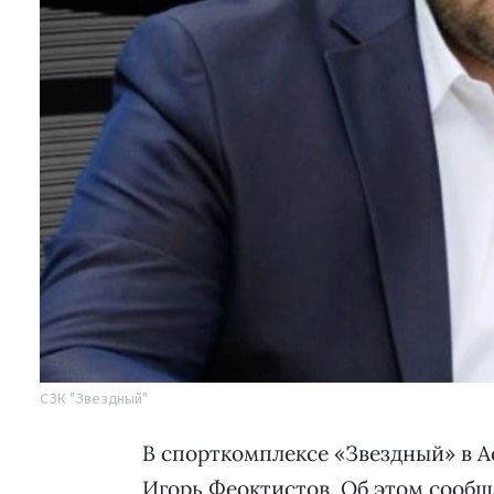
СЗК "Звездный"
В спорткомплексе «Звездный» в А
Игорь Феоктистов. Об этом сооб