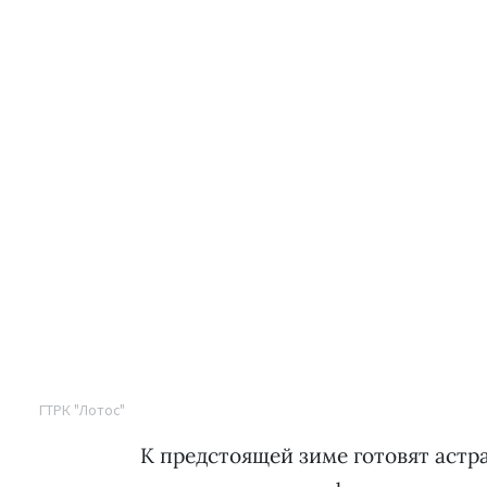
ГТРК "Лотос"
К предстоящей зиме готовят астр