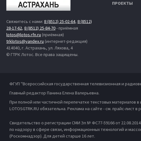
ПРОЕКТЫ
Свяжитесь с нами:
8 (8512) 25-02-64
,
8 (8512)
28-17-62
,
8 (8512) 25-84-70
- приёмная
lotos@lotos.rfn.ru
(приёмная)
trklotos@yandex.ru
(интернет-редакция)
414040, г. Астрахань, ул. Ляхова, 4
© ГТРК Лотос. Все права защищены.
ФГУП "Всероссийская государственная телевизионная и радиов
Главный редактор Панина Елена Валерьевна.
При полной или частичной перепечатке текстовых материалов в
LOTOSGTRK.RU обязательна. Реклама на сайте - см. прайс-лист в
Свидетельство о регистрации СМИ Эл № ФС77-59166 от 22.08.201
по надзору в сфере связи, информационных технологий и масс
(Роскомнадзор). Для детей старше 16 лет.