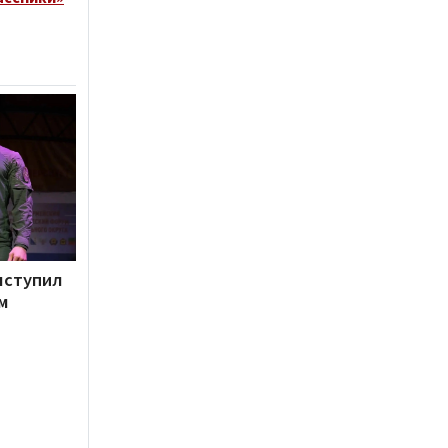
ыступил
м