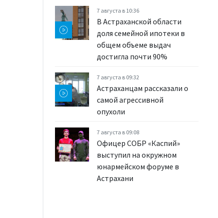
7 августа в 10:36
В Астраханской области
доля семейной ипотеки в
общем объеме выдач
достигла почти 90%
7 августа в 09:32
Астраханцам рассказали о
самой агрессивной
опухоли
7 августа в 09:08
Офицер СОБР «Каспий»
выступил на окружном
юнармейском форуме в
Астрахани