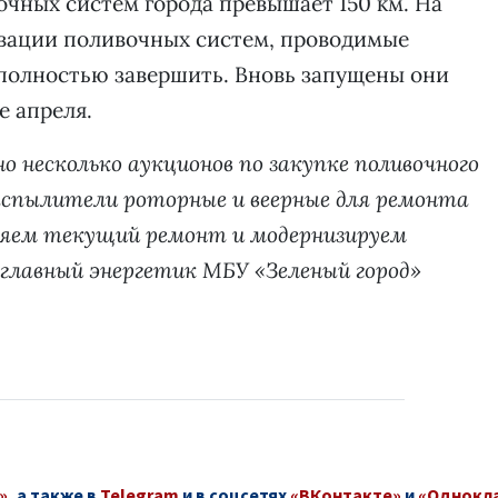
очных систем города превышает 150 км. На
рвации поливочных систем, проводимые
полностью завершить. Вновь запущены они
е апреля.
но несколько аукционов по закупке поливочного
 распылители роторные и веерные для ремонта
ляем текущий ремонт и модернизируем
 главный энергетик МБУ «Зеленый город»
»
, а также в
Telegram
и в соцсетях
«ВКонтакте»
и
«Однокл