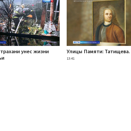
страхани унес жизни
Улицы Памяти: Татищева. 
ьи
13:41