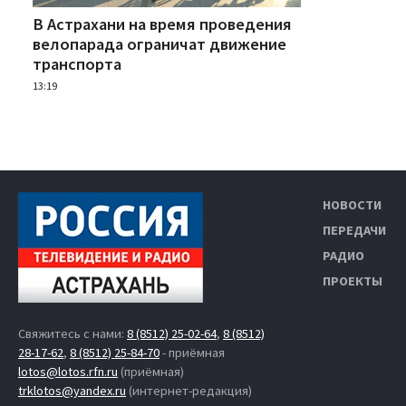
В Астрахани на время проведения
велопарада ограничат движение
транспорта
13:19
НОВОСТИ
ПЕРЕДАЧИ
РАДИО
ПРОЕКТЫ
Свяжитесь с нами:
8 (8512) 25-02-64
,
8 (8512)
28-17-62
,
8 (8512) 25-84-70
- приёмная
lotos@lotos.rfn.ru
(приёмная)
trklotos@yandex.ru
(интернет-редакция)