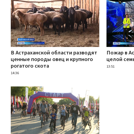
В Астраханской области разводят
Пожар в А
ценные породы овец и крупного
целой сем
рогатого скота
13:51
14:36