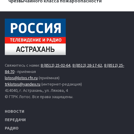
чрезвычайного класса пожароопасности
Свяжитесь с нами:
8 (8512) 25-02-64
,
8 (8512) 28-17-62
,
8 (8512) 25-
84-70
- приёмная
lotos@lotos.rfn.ru
(приёмная)
trklotos@yandex.ru
(интернет-редакция)
414040, г. Астрахань, ул. Ляхова, 4
© ГТРК Лотос. Все права защищены.
НОВОСТИ
ПЕРЕДАЧИ
РАДИО