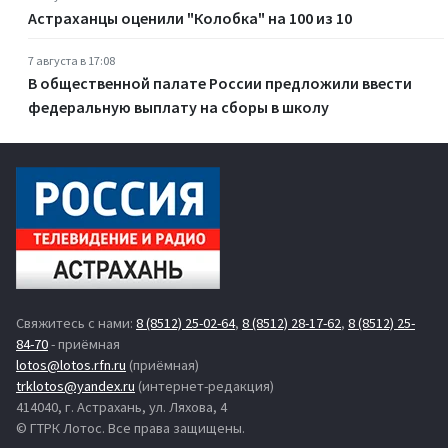
Астраханцы оценили "Колобка" на 100 из 10
7 августа в 17:08
В общественной палате России предложили ввести
федеральную выплату на сборы в школу
Свяжитесь с нами:
8 (8512) 25-02-64
,
8 (8512) 28-17-62
,
8 (8512) 25-
84-70
- приёмная
lotos@lotos.rfn.ru
(приёмная)
trklotos@yandex.ru
(интернет-редакция)
414040, г. Астрахань, ул. Ляхова, 4
© ГТРК Лотос. Все права защищены.