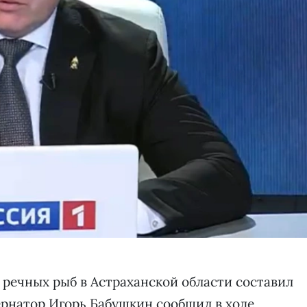
 речных рыб в Астраханской области составил
бернатор Игорь Бабушкин сообщил в ходе