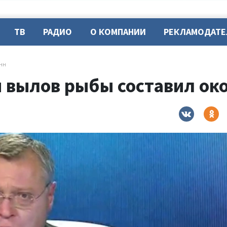
ТВ
РАДИО
О КОМПАНИИ
РЕКЛАМОДАТ
онн
 вылов рыбы составил око