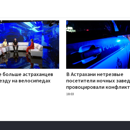
е больше астраханцев
В Астрахани нетрезвые
езду на велосипедах
посетители ночных заве
провоцировали конфлик
18:03