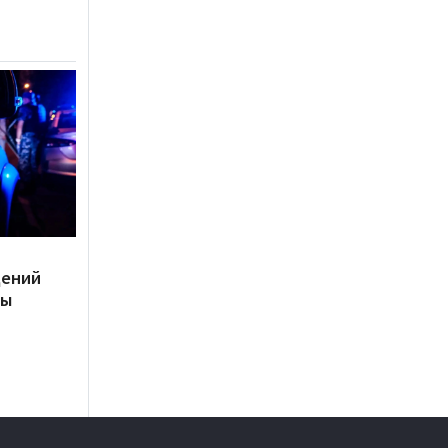
дений
ты