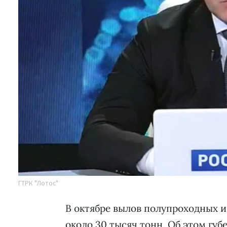
ГТРК "Лотос"
В октябре вылов полупроходных и
около 30 тысяч тонн. Об этом гу