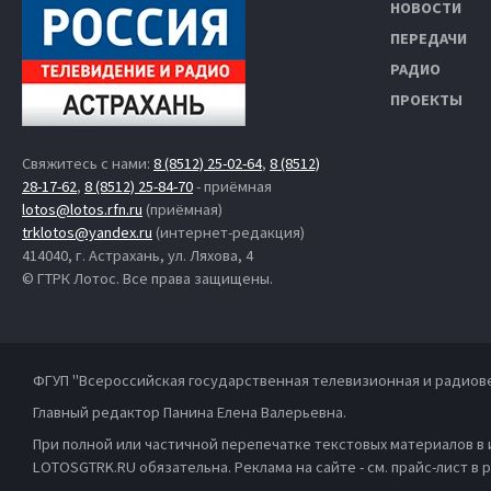
НОВОСТИ
ПЕРЕДАЧИ
РАДИО
ПРОЕКТЫ
Свяжитесь с нами:
8 (8512) 25-02-64
,
8 (8512)
28-17-62
,
8 (8512) 25-84-70
- приёмная
lotos@lotos.rfn.ru
(приёмная)
trklotos@yandex.ru
(интернет-редакция)
414040, г. Астрахань, ул. Ляхова, 4
© ГТРК Лотос. Все права защищены.
ФГУП "Всероссийская государственная телевизионная и радиов
Главный редактор Панина Елена Валерьевна.
При полной или частичной перепечатке текстовых материалов в
LOTOSGTRK.RU обязательна. Реклама на сайте - см. прайс-лист в