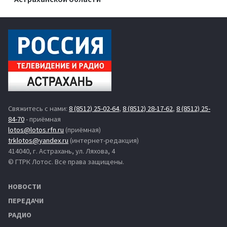
Свяжитесь с нами:
8 (8512) 25-02-64
,
8 (8512) 28-17-62
,
8 (8512) 25-
84-70
- приёмная
lotos@lotos.rfn.ru
(приёмная)
trklotos@yandex.ru
(интернет-редакция)
414040, г. Астрахань, ул. Ляхова, 4
© ГТРК Лотос. Все права защищены.
НОВОСТИ
ПЕРЕДАЧИ
РАДИО