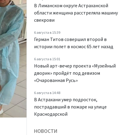
В Лиманском округе Астраханской
области женщина расстреляла машину
свекрови
6 августа в 15:39
Герман Титов совершил второй в
истории полет в космос 65 лет назад
6 августа в 15:01
Новый арт-вечер проекта «Музейный
дворик» пройдёт под девизом
«Очарованная Русь»
6 августа в 14:48
В Астрахани умер подросток,
пострадавший в пожаре на улице
Краснодарской
НОВОСТИ