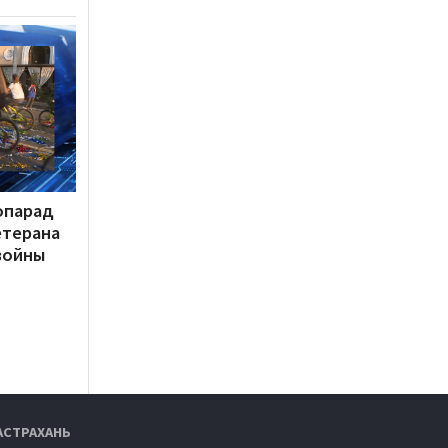
опарад
етерана
войны
АСТРАХАНЬ