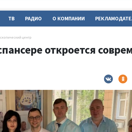
ТВ
РАДИО
О КОМПАНИИ
РЕКЛАМОДАТ
скопический центр
спансере откроется совре