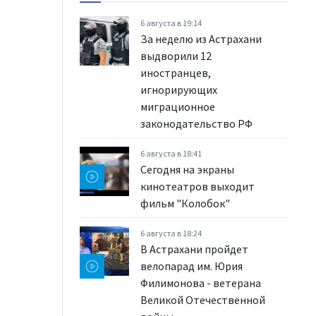
6 августа в 19:14
За неделю из Астрахани
выдворили 12
иностранцев,
игнорирующих
миграционное
законодательство РФ
6 августа в 18:41
Сегодня на экраны
кинотеатров выходит
фильм "Колобок"
6 августа в 18:24
В Астрахани пройдет
велопарад им. Юрия
Филимонова - ветерана
Великой Отечественной