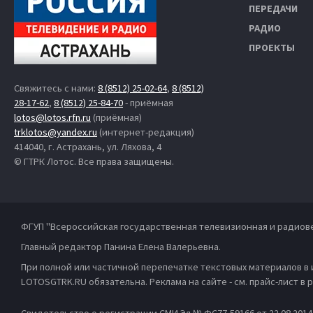
ПЕРЕДАЧИ
РАДИО
ПРОЕКТЫ
Свяжитесь с нами:
8 (8512) 25-02-64
,
8 (8512)
28-17-62
,
8 (8512) 25-84-70
- приёмная
lotos@lotos.rfn.ru
(приёмная)
trklotos@yandex.ru
(интернет-редакция)
414040, г. Астрахань, ул. Ляхова, 4
© ГТРК Лотос. Все права защищены.
ФГУП "Всероссийская государственная телевизионная и радиов
Главный редактор Панина Елена Валерьевна.
При полной или частичной перепечатке текстовых материалов в
LOTOSGTRK.RU обязательна. Реклама на сайте - см. прайс-лист в