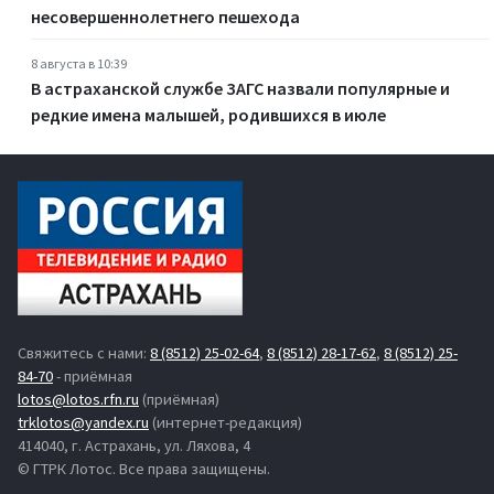
несовершеннолетнего пешехода
8 августа в 10:39
В астраханской службе ЗАГС назвали популярные и
редкие имена малышей, родившихся в июле
Свяжитесь с нами:
8 (8512) 25-02-64
,
8 (8512) 28-17-62
,
8 (8512) 25-
84-70
- приёмная
lotos@lotos.rfn.ru
(приёмная)
trklotos@yandex.ru
(интернет-редакция)
414040, г. Астрахань, ул. Ляхова, 4
© ГТРК Лотос. Все права защищены.