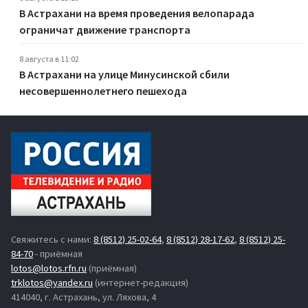
В Астрахани на время проведения велопарада
ограничат движение транспорта
8 августа в 11:02
В Астрахани на улице Минусинской сбили
несовершеннолетнего пешехода
Свяжитесь с нами:
8 (8512) 25-02-64
,
8 (8512) 28-17-62
,
8 (8512) 25-
84-70
- приёмная
lotos@lotos.rfn.ru
(приёмная)
trklotos@yandex.ru
(интернет-редакция)
414040, г. Астрахань, ул. Ляхова, 4