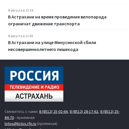
8 августа в 13:19
В Астрахани на время проведения велопарада
ограничат движение транспорта
8 августа в 11:02
В Астрахани на улице Минусинской сбили
несовершеннолетнего пешехода
Свяжитесь с нами:
8 (8512) 25-02-64
,
8 (8512) 28-17-62
,
8 (8512) 25-
84-70
- приёмная
lotos@lotos.rfn.ru
(приёмная)