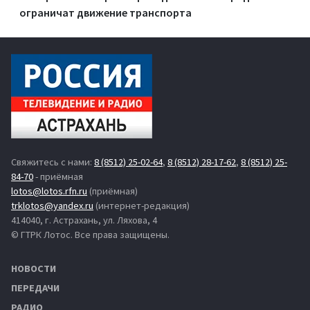
ограничат движение транспорта
Свяжитесь с нами:
8 (8512) 25-02-64
,
8 (8512) 28-17-62
,
8 (8512) 25-
84-70
- приёмная
lotos@lotos.rfn.ru
(приёмная)
trklotos@yandex.ru
(интернет-редакция)
414040, г. Астрахань, ул. Ляхова, 4
© ГТРК Лотос. Все права защищены.
НОВОСТИ
ПЕРЕДАЧИ
РАДИО