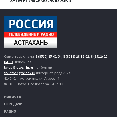
Свяжитесь с нами:
8 (8512) 25-02-64
,
8 (8512) 28-17-62
,
8 (8512) 25-
84-70
- приёмная
lotos@lotos.rfn.ru
(приёмная)
trklotos@yandex.ru
(интернет-редакция)
414040, г. Астрахань, ул. Ляхова, 4
© ГТРК Лотос. Все права защищены.
НОВОСТИ
ПЕРЕДАЧИ
РАДИО