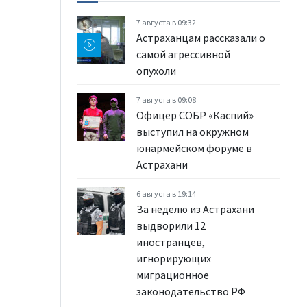
7 августа в 09:32
Астраханцам рассказали о
самой агрессивной
опухоли
7 августа в 09:08
Офицер СОБР «Каспий»
выступил на окружном
юнармейском форуме в
Астрахани
6 августа в 19:14
За неделю из Астрахани
выдворили 12
иностранцев,
игнорирующих
миграционное
законодательство РФ