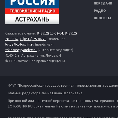
ПЕРЕДАЧИ
РАДИО
ПРОЕКТЫ
Свяжитесь с нами:
8 (8512) 25-02-64
,
8 (8512)
28-17-62
,
8 (8512) 25-84-70
- приёмная
lotos@lotos.rfn.ru
(приёмная)
trklotos@yandex.ru
(интернет-редакция)
414040, г. Астрахань, ул. Ляхова, 4
© ГТРК Лотос. Все права защищены.
ФГУП "Всероссийская государственная телевизионная и радиов
Главный редактор Панина Елена Валерьевна.
При полной или частичной перепечатке текстовых материалов в
LOTOSGTRK.RU обязательна. Реклама на сайте - см. прайс-лист в
Свидетельство о регистрации СМИ Эл № ФС77-59166 от 22.08.201