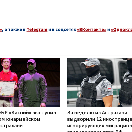
»
, а также в
Telegram
и в соцсетях
«ВКонтакте»
и
«Однокл
БР «Каспий» выступил
За неделю из Астрахани
ом юнармейском
выдворили 12 иностранце
Астрахани
игнорирующих миграцио
законодательство РФ