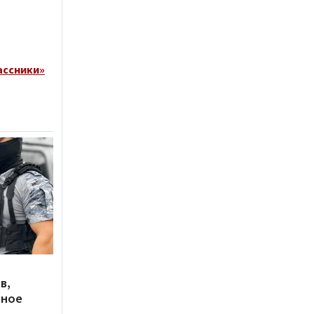
ассники»
в,
нное