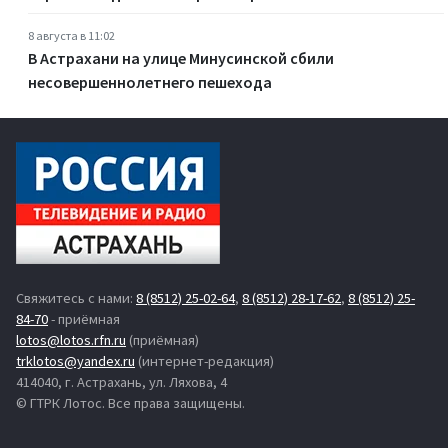
8 августа в 11:02
В Астрахани на улице Минусинской сбили
несовершеннолетнего пешехода
Свяжитесь с нами:
8 (8512) 25-02-64
,
8 (8512) 28-17-62
,
8 (8512) 25-
84-70
- приёмная
lotos@lotos.rfn.ru
(приёмная)
trklotos@yandex.ru
(интернет-редакция)
414040, г. Астрахань, ул. Ляхова, 4
© ГТРК Лотос. Все права защищены.