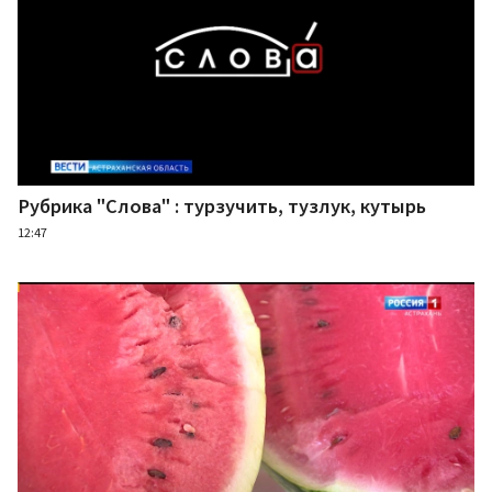
Рубрика "Слова" : турзучить, тузлук, кутырь
12:47