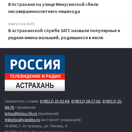
В Астрахани на улице Минусинской сбили
несовершеннолетнего пешехода
8 августа в 10:39
В астраханской службе ЗАГС назвали популярные и
редкие имена малышей, родившихся в июле
Свяжитесь с нами:
8 (8512) 25-02-64
,
8 (8512) 28-17-62
,
8 (8512) 25-
84-70
- приёмная
lotos@lotos.rfn.ru
(приёмная)
trklotos@yandex.ru
(интернет-редакция)
414040, г. Астрахань, ул. Ляхова, 4
© ГТРК Лотос. Все права защищены.