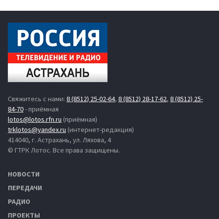
Свяжитесь с нами:
8 (8512) 25-02-64
,
8 (8512) 28-17-62
,
8 (8512) 25-
84-70
- приёмная
lotos@lotos.rfn.ru
(приёмная)
trklotos@yandex.ru
(интернет-редакция)
414040, г. Астрахань, ул. Ляхова, 4
© ГТРК Лотос. Все права защищены.
НОВОСТИ
ПЕРЕДАЧИ
РАДИО
ПРОЕКТЫ