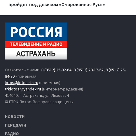
пройдёт под девизом «Очарованная Русь»
Свяжитесь с нами:
8 (8512) 25-02-64
,
8 (8512) 28-17-62
,
8 (8512) 25-
84-70
- приёмная
lotos@lotos.rfn.ru
(приёмная)
trklotos@yandex.ru
(интернет-редакция)
414040, г. Астрахань, ул. Ляхова, 4
© ГТРК Лотос. Все права защищены.
НОВОСТИ
ПЕРЕДАЧИ
РАДИО