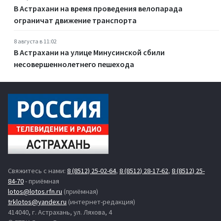
В Астрахани на время проведения велопарада
ограничат движение транспорта
8 августа в 11:02
В Астрахани на улице Минусинской сбили
несовершеннолетнего пешехода
Свяжитесь с нами:
8 (8512) 25-02-64
,
8 (8512) 28-17-62
,
8 (8512) 25-
84-70
- приёмная
lotos@lotos.rfn.ru
(приёмная)
trklotos@yandex.ru
(интернет-редакция)
414040, г. Астрахань, ул. Ляхова, 4