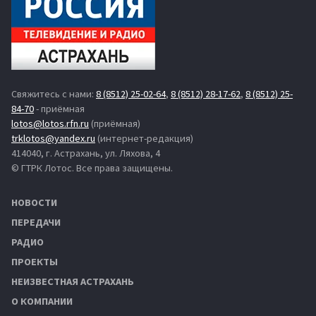
Свяжитесь с нами:
8 (8512) 25-02-64
,
8 (8512) 28-17-62
,
8 (8512) 25-
84-70
- приёмная
lotos@lotos.rfn.ru
(приёмная)
trklotos@yandex.ru
(интернет-редакция)
414040, г. Астрахань, ул. Ляхова, 4
© ГТРК Лотос. Все права защищены.
НОВОСТИ
ПЕРЕДАЧИ
РАДИО
ПРОЕКТЫ
НЕИЗВЕСТНАЯ АСТРАХАНЬ
О КОМПАНИИ