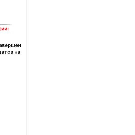
завершен
датов на