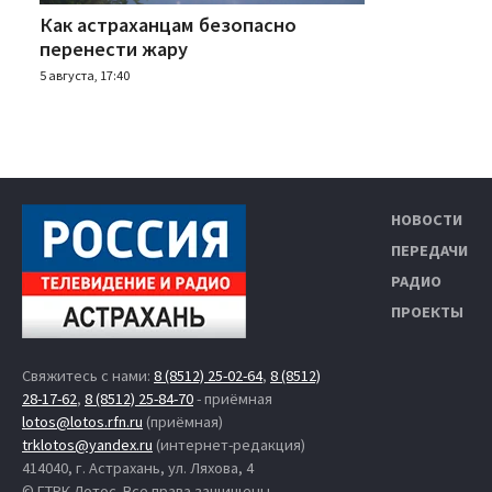
Как астраханцам безопасно
перенести жару
5 августа, 17:40
НОВОСТИ
ПЕРЕДАЧИ
РАДИО
ПРОЕКТЫ
Свяжитесь с нами:
8 (8512) 25-02-64
,
8 (8512)
28-17-62
,
8 (8512) 25-84-70
- приёмная
lotos@lotos.rfn.ru
(приёмная)
trklotos@yandex.ru
(интернет-редакция)
414040, г. Астрахань, ул. Ляхова, 4
© ГТРК Лотос. Все права защищены.