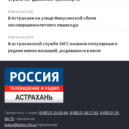
8 августа в 11:02
В Астрахани на улице Минусинской сбили
несовершеннолетнего пешехода
8 августа в 10:39
В астраханской службе ЗАГС назвали популярные и
редкие имена малышей, родившихся в июле
Свяжитесь с нами:
8 (8512) 25-02-64
,
8 (8512) 28-17-62
,
8 (8512) 25-
84-70
- приёмная
lotos@lotos.rfn.ru
(приёмная)