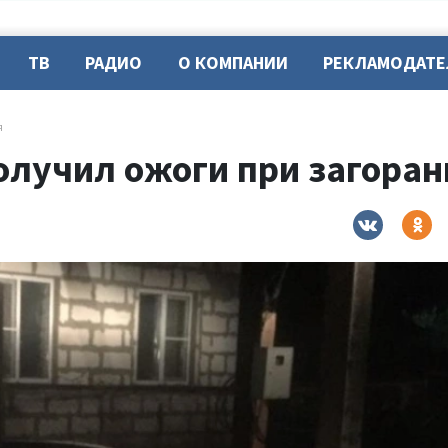
ТВ
РАДИО
О КОМПАНИИ
РЕКЛАМОДАТ
я
олучил ожоги при загора