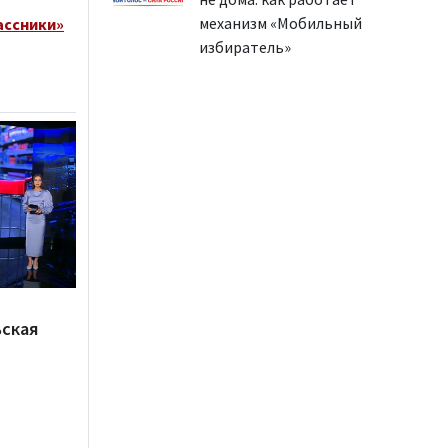
механизм «Мобильный
ассники»
избиратель»
ьская