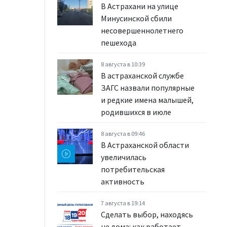
В Астрахани на улице
Минусинской сбили
несовершеннолетнего
пешехода
8 августа в 10:39
В астраханской службе
ЗАГС назвали популярные
и редкие имена малышей,
родившихся в июле
8 августа в 09:46
В Астраханской области
увеличилась
потребительская
активность
7 августа в 19:14
Сделать выбор, находясь
не дома: как работает