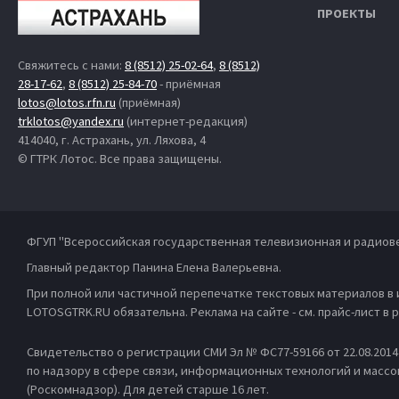
ПРОЕКТЫ
Свяжитесь с нами:
8 (8512) 25-02-64
,
8 (8512)
28-17-62
,
8 (8512) 25-84-70
- приёмная
lotos@lotos.rfn.ru
(приёмная)
trklotos@yandex.ru
(интернет-редакция)
414040, г. Астрахань, ул. Ляхова, 4
© ГТРК Лотос. Все права защищены.
ФГУП "Всероссийская государственная телевизионная и радиов
Главный редактор Панина Елена Валерьевна.
При полной или частичной перепечатке текстовых материалов в
LOTOSGTRK.RU обязательна. Реклама на сайте - см. прайс-лист в
Свидетельство о регистрации СМИ Эл № ФС77-59166 от 22.08.201
по надзору в сфере связи, информационных технологий и масс
(Роскомнадзор). Для детей старше 16 лет.