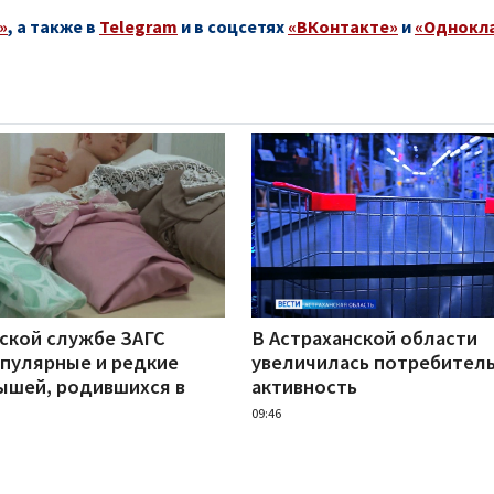
»
, а также в
Telegram
и в соцсетях
«ВКонтакте»
и
«Однокл
нской службе ЗАГС
В Астраханской области
опулярные и редкие
увеличилась потребител
ышей, родившихся в
активность
09:46