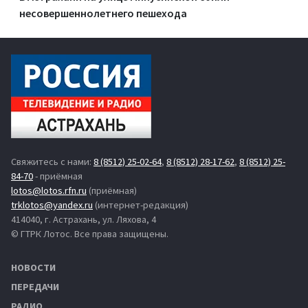
несовершеннолетнего пешехода
Свяжитесь с нами:
8 (8512) 25-02-64
,
8 (8512) 28-17-62
,
8 (8512) 25-
84-70
- приёмная
lotos@lotos.rfn.ru
(приёмная)
trklotos@yandex.ru
(интернет-редакция)
414040, г. Астрахань, ул. Ляхова, 4
© ГТРК Лотос. Все права защищены.
НОВОСТИ
ПЕРЕДАЧИ
РАДИО