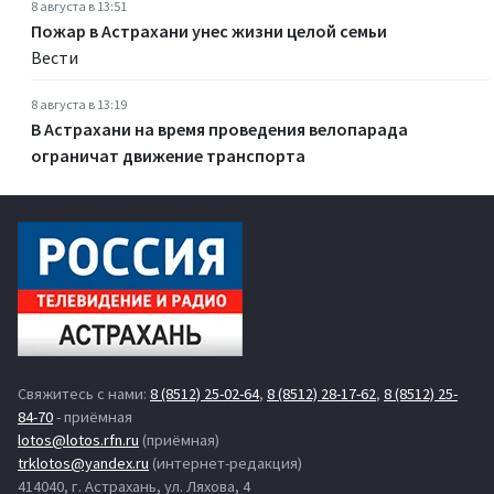
8 августа в 13:51
Пожар в Астрахани унес жизни целой семьи
Вести
8 августа в 13:19
В Астрахани на время проведения велопарада
ограничат движение транспорта
Свяжитесь с нами:
8 (8512) 25-02-64
,
8 (8512) 28-17-62
,
8 (8512) 25-
84-70
- приёмная
lotos@lotos.rfn.ru
(приёмная)
trklotos@yandex.ru
(интернет-редакция)
414040, г. Астрахань, ул. Ляхова, 4