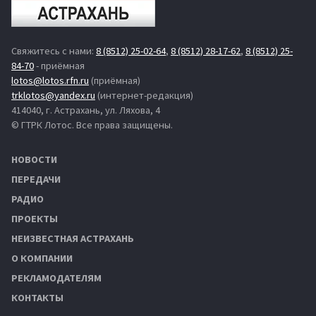
Свяжитесь с нами:
8 (8512) 25-02-64
,
8 (8512) 28-17-62
,
8 (8512) 25-
84-70
- приёмная
lotos@lotos.rfn.ru
(приёмная)
trklotos@yandex.ru
(интернет-редакция)
414040, г. Астрахань, ул. Ляхова, 4
© ГТРК Лотос. Все права защищены.
НОВОСТИ
ПЕРЕДАЧИ
РАДИО
ПРОЕКТЫ
НЕИЗВЕСТНАЯ АСТРАХАНЬ
О КОМПАНИИ
РЕКЛАМОДАТЕЛЯМ
КОНТАКТЫ