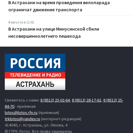
В Астрахани на время проведения велопарада
ограничат движение транспорта
8 августа в 11:02
В Астрахани на улице Минусинской сбили
несовершеннолетнего пешехода
Свяжитесь с нами:
8 (8512) 25-02-64
,
8 (8512) 28-17-62
,
8 (8512) 25-
84-70
- приёмная
lotos@lotos.rfn.ru
(приёмная)
trklotos@yandex.ru
(интернет-редакция)
414040, г. Астрахань, ул. Ляхова, 4
© ГТРК Лотос. Все права защищены.