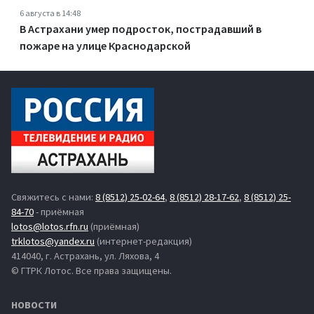
6 августа в 14:48
В Астрахани умер подросток, пострадавший в
пожаре на улице Краснодарской
Свяжитесь с нами:
8 (8512) 25-02-64
,
8 (8512) 28-17-62
,
8 (8512) 25-
84-70
- приёмная
lotos@lotos.rfn.ru
(приёмная)
trklotos@yandex.ru
(интернет-редакция)
414040, г. Астрахань, ул. Ляхова, 4
© ГТРК Лотос. Все права защищены.
НОВОСТИ